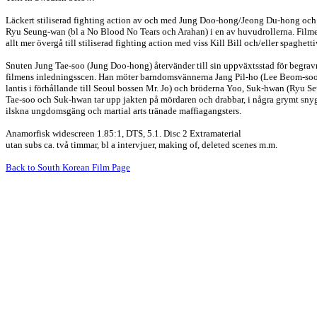
Läckert stiliserad fighting act
ion av och med Jung Doo-hong/Jeong Du-hong och m
Ryu Seung-wan (bl a No Blood No Tears och Arahan) i en av huvudrollerna. Filmen
allt mer övergå till stiliserad fighting action med viss Kill Bill och/eller spaghett
Snuten Jung Tae-soo (Jung Doo-hong) återvänder till sin uppväxtsstad för begra
filmens inledningsscen. Han möter barndomsvännerna Jang Pil-ho (Lee Beom-soo) 
lantis i förhållande till Seoul bossen Mr. Jo) och bröderna Yoo, Suk-hwan (Ryu 
Tae-soo och Suk-hwan tar upp jakten på mördaren och drabbar, i några grymt sny
ilskna ungdomsgäng och martial arts tränade maffiagangsters.
Anamorfisk widescreen 1.85:1, DTS, 5.1. Disc 2 Extramaterial
utan subs ca. två timmar, bl a intervjuer, making of, deleted scenes m.m.
Back to South Korean Film Page