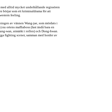
ed alltid mycket underhållande regissören
 börjar som ett kriminaldrama för att
iwestern feeling.
vningen av vännen Wang-jae, som mördats i
nu ortens maffiaboss (fast ändå bara en
Seung-wan, utmärkt i rollen) och Dong-hwan.
gga fighting scener, samman med horder av