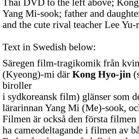
Thai DVD to the left above; Kong
Yang Mi-sook; father and daughte
and the cute rival teacher Lee Yu-r
Text in Swedish below:
Säregen film-tragikomik från kvi
(Kyeong)-mi där
Kong Hyo-jin
(
biroller
i sydkoreansk film) glänser som d
lärarinnan Yang Mi (Me)-sook, och 
Filmen är också den första filme
ha cameodeltagande i filmen av b