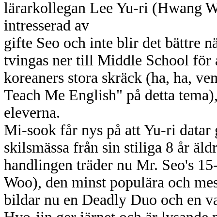
lärarkollegan Lee Yu-ri (Hwang W
intresserad av
gifte Seo och inte blir det bättre 
tvingas ner till Middle School för 
koreaners stora skräck (ha, ha, v
Teach Me English" på detta tema)
eleverna.
Mi-sook får nys på att Yu-ri datar
skilsmässa från sin stiliga 8 år äld
handlingen träder nu Mr. Seo's 15
Woo), den minst populära och mes
bildar nu en Deadly Duo och en v