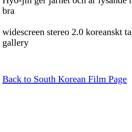
Hyo-jin ger järnet och är lysand
bra
widescreen stereo 2.0 koreanskt ta
gallery
Back to South Korean Film Page