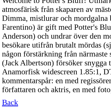
Welcome to Potter's Bluff! Utmärk
atmosfärisk från skaparen av mäs
Dimma, mistlurar och mordgalna b
Farentino) är gift med Potter's Bl
Anderson) och undrar över den mo
besökare utifrån brutalt mördas (sjä
någon förstärkning från närmaste 
(Jack Albertson) försöker snygga ti
Anamorfisk widescreen 1.85:1, DT-
kommentarspår: en med regissöre
författaren och aktris, en med fotog
Back