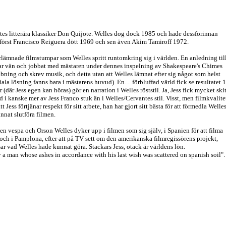
es litterära klassiker Don Quijote. Welles dog dock 1985 och hade dessförinnan
tt först Francisco Reiguera dött 1969 och sen även Akim Tamiroff 1972.
arlämnade filmstumpar som Welles spritt runtomkring sig i världen. En anledning til
an var vän och jobbat med mästaren under dennes inspelning av Shakespeare's Chimes
bbning och skrev musik, och detta utan att Welles lämnat efter sig något som helst
a lösning fanns bara i mästarens huvud). En.... förbluffad värld fick se resultatet 
är Jess egen kan höras) gör en narration i Welles röststil. Ja, Jess fick mycket ski
 i kanske mer av Jess Franco stuk än i Welles/Cervantes stil. Visst, men filmkvalite
Jess förtjänar respekt för sitt arbete, han har gjort sitt bästa för att förmedla Welle
nnat slutföra filmen.
en vespa och Orson Welles dyker upp i filmen som sig själv, i Spanien för att filma
ch i Pamplona, efter att på TV sett om den amerikanska filmregissörens projekt,
ar vad Welles hade kunnat göra. Stackars Jess, otack är världens lön.
y a man whose ashes in accordance with his last wish was scattered on spanish soil".