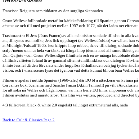
Text below in Swedish:
Francisco Reiguera som riddaren av den sorgliga skepnaden
Orson Welles ofullbordade metafilm-kärleksförklaring till Spanien genom Cervant
arbetat av och till med projektet mellan 1957 och 1972, när det lades ner efter a
Trashmaestro El Jess (Jésus Franco) av alla människor samlade till slut in alla kv
att, till synes osannolike, Jess fick uppdraget (av Welles dödsbo) var väl att h
at Midnight/Falstaff 1965. Jess klippte ihop rubbet, skrev till dialog, ordnade du
script/memo om hur hela var tänkt att hänga ihop (denna med all sannolikhet genial
Don Quijote - con Orson Welles säger filmtiteln och en av många indubbade röster (d
då filmkvaliteten ibland är av gammal sliten stumfilmsklass och dialogen förvirrad
är inte Jess fel då den förvarats under hopplösa förhållanden och jag tycker ändå att 
vision, och i vissa scener lyser det igenom vad detta kunnat bli om bara Welles ku
Filmen utspelas i nutida Spanien (1960-talet) där DQ bl a attackerar en kvinna på 
Cervantes bok. Scenerna med Sancho Panza (Akim Tamiroff) på vift i Andalusien o
för att söka nå Welles och fråga honom var hans herre DQ finns, imponerar och vis
Filmen avslutas med narratorsröst "this film was written, produced and directed b
4:3 fullscreen, black & white 2.0 engelskt tal, inget extramaterial alls, nada
Back to Cult & Classics Page 2