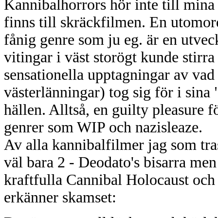
Kannibalhorrors hör inte till mina
finns till skräckfilmen. En utomor
fånig genre som ju eg. är en utve
vitingar i väst storögt kunde stirra
sensationella upptagningar av vad v
västerlänningar) tog sig för i sina
hällen. Alltså, en guilty pleasure f
genrer som WIP och nazisleaze.
Av alla kannibalfilmer jag som tras
väl bara 2 - Deodato's bisarra me
kraftfulla Cannibal Holocaust oc
erkänner skamset: