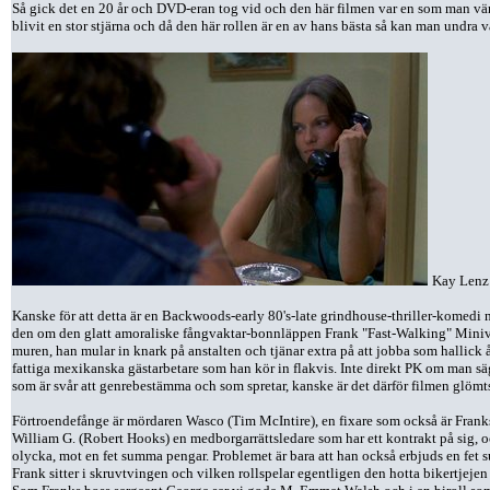
Så gick det en 20 år och DVD-eran tog vid och den här filmen var en som man v
blivit en stor stjärna och då den här rollen är en av hans bästa så kan man undra 
Kay Lenz
Kanske för att detta är en Backwoods-early 80's-late grindhouse-thriller-komedi
den om den glatt amoraliske fångvaktar-bonnläppen Frank "Fast-Walking" Miniver
muren, han mular in knark på anstalten och tjänar extra på att jobba som hallick å
fattiga mexikanska gästarbetare som han kör in flakvis. Inte direkt PK om man säge
som är svår att genrebestämma och som spretar, kanske är det därför filmen glömts bo
Förtroendefånge är mördaren Wasco (Tim McIntire), en fixare som också är Frank
William G. (Robert Hooks) en medborgarrättsledare som har ett kontrakt på sig, o
olycka, mot en fet summa pengar. Problemet är bara att han också erbjuds en fet 
Frank sitter i skruvtvingen och vilken rollspelar egentligen den hotta bikertjej