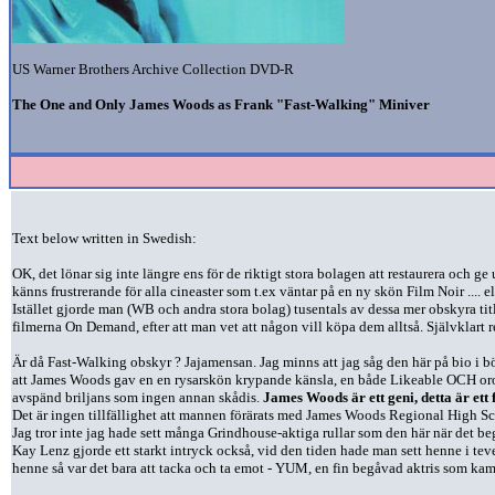
US Warner Brothers Archive Collection DVD-R
The One and Only James Woods as
Frank "Fast-Walking" Miniver
Text below written in Swedish:
OK, det lönar sig inte längre ens för de riktigt stora bolagen att restaurera och ge 
känns frustrerande för alla cineaster som t.ex väntar på en ny skön Film Noir .... 
Istället gjorde man (WB och andra stora bolag) tusentals av dessa mer obskyra tit
filmerna On Demand, efter att man vet att någon vill köpa dem alltså. Självklart 
Är då Fast-Walking obskyr ? Jajamensan. Jag minns att jag såg den här på bio i b
att James Woods gav en en rysarskön krypande känsla, en både Likeable OCH oroa
avspänd briljans som ingen annan skådis.
James Woods är ett geni, detta är ett
Det är ingen tillfällighet att mannen förärats med James Woods Regional High S
Jag tror inte jag hade sett många Grindhouse-aktiga rullar som den här när det beg
Kay Lenz gjorde ett starkt intryck också, vid den tiden hade man sett henne i teves
henne så var det bara att tacka och ta emot - YUM, en fin begåvad aktris som k