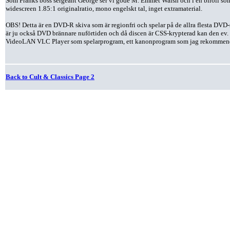
Som Franks boss sergeant George ser vi gode M. Emmet Walsh och i en biroll so
widescreen 1.85:1 originalratio, mono engelskt tal, inget extramaterial.
OBS! Detta är en DVD-R skiva som är regionfri och spelar på de allra flesta DVD-s
är ju också DVD brännare nuförtiden och då discen är CSS-krypterad kan den ev. 
VideoLAN VLC Player som spelarprogram, ett kanonprogram som jag rekommendera
Back to Cult & Classics Page 2