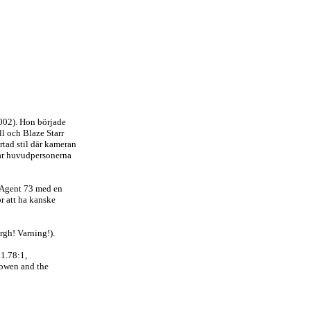
2002). Hon började
l och Blaze Starr
tad stil där kameran
mnar huvudpersonerna
 Agent 73 med en
r att ha kanske
rgh! Varning!).
1.78:1,
owen and the