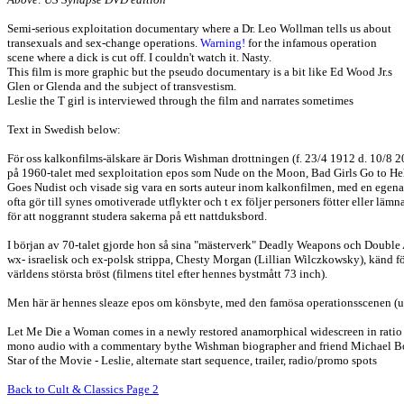
Semi-serious exploitation documentary where a Dr. Leo Wollman tells us about
transexuals and sex-change operations.
Warning!
for the infamous operation
scene where a dick is cut off. I couldn't watch it. Nasty.
This film is more graphic but the pseudo documentary is a bit like Ed Wood Jr.s
Glen or Glenda and the subject of transvestism.
Leslie the T girl is interviewed through the film and narrates sometimes
Text in Swedish below:
För oss kalkonfilms-älskare är Doris Wishman drottningen (f. 23/4 1912 d. 10/8 
på 1960-talet med sexploitation epos som Nude on the Moon, Bad Girls Go to Hel
Goes Nudist och visade sig vara en sorts auteur inom kalkonfilmen, med en egenar
ofta gör till synes omotiverade utflykter och t ex följer personers fötter eller lä
för att noggrannt studera sakerna på ett nattduksbord.
I början av 70-talet gjorde hon så sina "mästerverk" Deadly Weapons och Double
wx- israelisk och ex-polsk strippa, Chesty Morgan (Lillian Wilczkowsky), känd fö
världens största bröst (filmens titel efter hennes bystmått 73 inch).
Men här är hennes sleaze epos om könsbyte, med den famösa operationsscenen (u
Let Me Die a Woman comes in a newly restored anamorphical widescreen in ratio 
mono audio with a commentary bythe Wishman biographer and friend Michael B
Star of the Movie - Leslie, alternate start sequence, trailer, radio/promo spots
Back to Cult & Classics Page 2