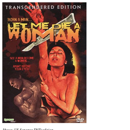
Above: US Synapse DVD edition