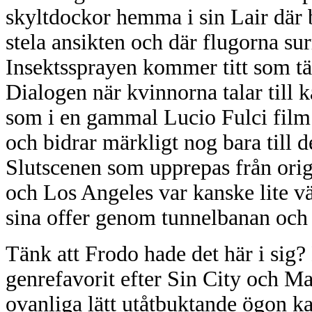
skyltdockor hemma i sin Lair där 
stela ansikten och där flugorna su
Insektssprayen kommer titt som tä
Dialogen när kvinnorna talar till k
som i en gammal Lucio Fulci film
och bidrar märkligt nog bara till 
Slutscenen som upprepas från origi
och Los Angeles var kanske lite v
sina offer genom tunnelbanan och 
Tänk att Frodo hade det här i sig?
genrefavorit efter Sin City och Ma
ovanliga lätt utåtbuktande ögon k