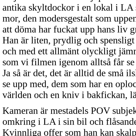
antika skyltdockor i en lokal i LA
mor, den modersgestalt som uppen
att döma har fuckat upp hans liv g
Han är liten, prydlig och spenslig
och med ett allmänt olyckligt jäm
som vi filmen igenom alltså får se 
Ja så är det, det är alltid de små 
se upp med, dem som har en oplo
världen och en kniv i bakfickan, lä
Kameran är mestadels POV subjekti
omkring i LA i sin bil och flåsande 
Kvinnliga offer som han kan skalpe