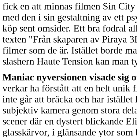
fick en att minnas filmen Sin City 
med den i sin gestaltning av ett psy
köp sent omsider. Ett bra fodral a
texten "Från skaparen av Piraya 3
filmer som de är. Istället borde m
slashern Haute Tension kan man t
Maniac nyversionen visade sig o
verkar ha förstått att en helt unik
inte går att bräcka och har iställe
subjektiv kamera genom stora del
scener där en dystert blickande Eli
glasskärvor, i glänsande ytor som 