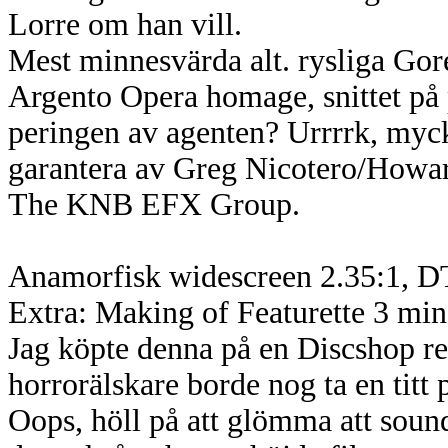
Lorre om han vill.
Mest minnesvärda alt. rysliga Go
Argento Opera homage, snittet på 
peringen av agenten? Urrrrk, myck
garantera av Greg Nicotero/Howar
The KNB EFX Group.
Anamorfisk widescreen 2.35:1, DT
Extra: Making of Featurette 3 min,
Jag köpte denna på en Discshop rea
horrorälskare borde nog ta en titt 
Oops, höll på att glömma att soundt