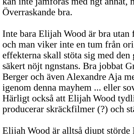
kan inte jämföras med ngt annat, 
Överraskande bra.
Inte bara Elijah Wood är bra utan
och man viker inte en tum från orig
effekterna skall stöta sig med de
säkert nöjt ngnstans. Bra jobbat 
Berger och även Alexandre Aja me
igenom denna mayhem ... eller so
Härligt också att Elijah Wood tydl
producerar skräckfilmer (?) och stä
Elijah Wood är alltså djupt störde