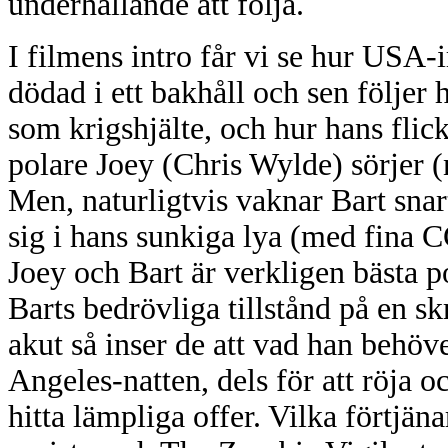
underhållande att följa.
I filmens intro får vi se hur USA-
dödad i ett bakhåll och sen följer
som krigshjälte, och hur hans flic
polare Joey (Chris Wylde) sörjer (
Men, naturligtvis vaknar Bart snar
sig i hans sunkiga lya (med fina 
Joey och Bart är verkligen bästa po
Barts bedrövliga tillstånd på en s
akut så inser de att vad han behöve
Angeles-natten, dels för att röja oc
hitta lämpliga offer. Vilka förtjä