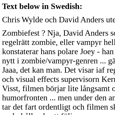
Text below in Swedish:
Chris Wylde och David Anders ute 
Zombiefest ? Nja, David Anders s
regelrätt zombie, eller vampyr hell
konstaterar hans polare Joey - han
nytt i zombie/vampyr-genren ... gä
Jaaa, det kan man. Det visar iaf r
och visual effects supervisorn Kerr
Visst, filmen börjar lite långsamt 
humorfronten ... men under den an
tar det fart ordentligt och filmen s