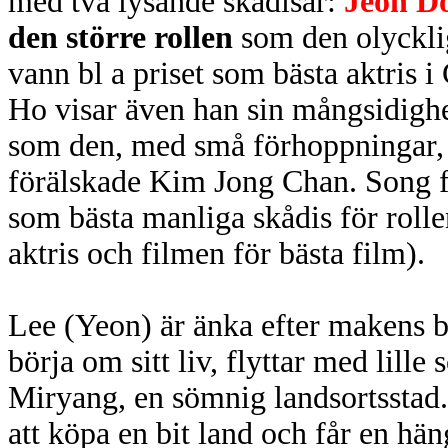
med två lysande skådisar:
Jeon D
den större rollen
som den olyckli
vann bl a priset som bästa aktris 
Ho visar även han sin mångsidighe
som den, med små förhoppningar, m
förälskade Kim Jong Chan. Song 
som bästa manliga skådis för rolle
aktris och filmen för bästa film).
Lee (Yeon) är änka efter makens bi
börja om sitt liv, flyttar med lille
Miryang, en sömnig landsortsstad
att köpa en bit land och får en hä