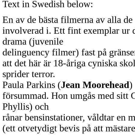
Text in Swedish below:
En av de bästa filmerna av alla de
involverad i. Ett fint exemplar u
drama (juvenile
delinguency filmer) fast på gränse
att det här är 18-åriga cyniska s
sprider terror.
Paula Parkins (
Jean Moorehead
)
försummad. Hon umgås med sitt G
Phyllis) och
rånar bensinstationer, våldtar en
(ett otvetydigt bevis på att mästa