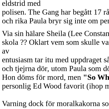
eldstrid med
polisen. The Gang har begått 17 rå
och rika Paula bryr sig inte om pe
Via sin hälare Sheila (Lee Constan
skola ?? Oklart vem som skulle var
av
entusiasm tar itu med uppdraget så
och tjejrna dör, utom Paula som dö
Hon döms för mord, men
"So Wh
personlig Ed Wood favorit (ihop 
Varning dock för moralkakorna so